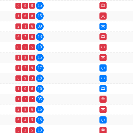
15
单
6
9
0
15
大
1
6
8
09
大
2
1
6
13
单
6
7
0
10
小
0
5
5
15
大
1
8
6
17
小
1
7
9
18
小
6
9
3
16
单
1
9
6
05
单
1
2
2
16
大
2
8
6
15
小
6
4
5
13
单
5
3
5