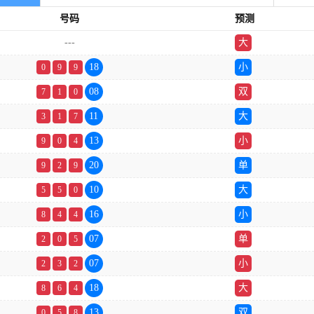
号码
预测
---
大
18
小
0
9
9
08
双
7
1
0
11
大
3
1
7
13
小
9
0
4
20
单
9
2
9
10
大
5
5
0
16
小
8
4
4
07
单
2
0
5
07
小
2
3
2
18
大
8
6
4
13
双
0
5
8