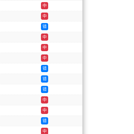
中
中
错
中
中
中
错
错
错
中
中
错
中