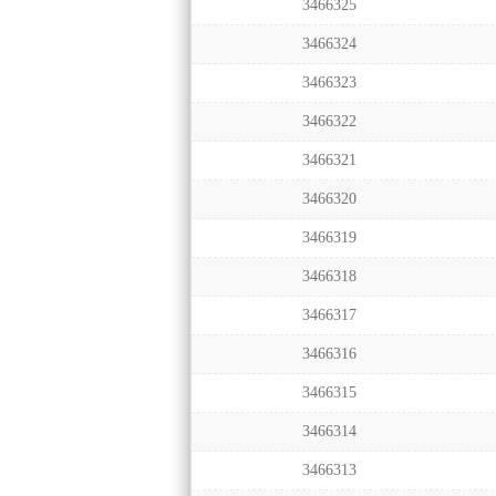
3466325
3466324
3466323
3466322
3466321
3466320
3466319
3466318
3466317
3466316
3466315
3466314
3466313