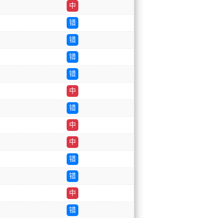
中
错
错
错
错
中
错
中
中
错
错
中
错