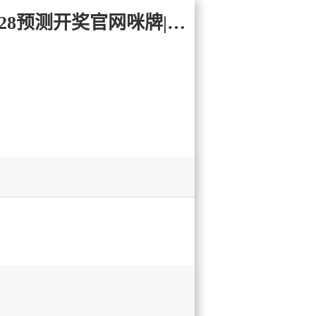
谨记网址-28YC.com 加拿大28-pc加拿大28官网开奖查询|加拿大28预测开奖官网咪牌|飞飞28加拿大在线预测_专注研究