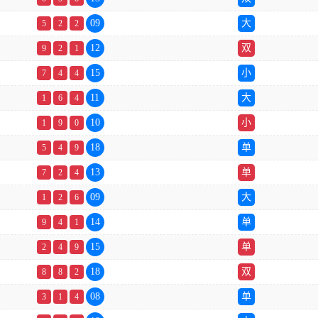
09
大
5
2
2
12
双
9
2
1
15
小
7
4
4
11
大
1
6
4
10
小
1
9
0
18
单
5
4
9
13
单
7
2
4
09
大
1
2
6
14
单
9
4
1
15
单
2
4
9
18
双
8
8
2
08
单
3
1
4