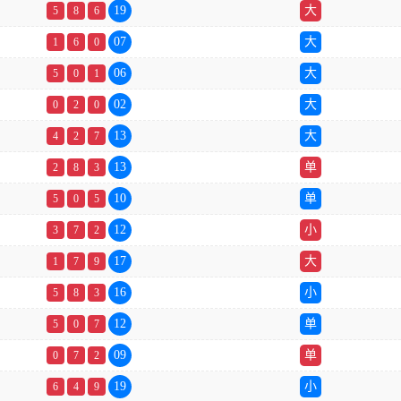
19
大
5
8
6
07
大
1
6
0
06
大
5
0
1
02
大
0
2
0
13
大
4
2
7
13
单
2
8
3
10
单
5
0
5
12
小
3
7
2
17
大
1
7
9
16
小
5
8
3
12
单
5
0
7
09
单
0
7
2
19
小
6
4
9