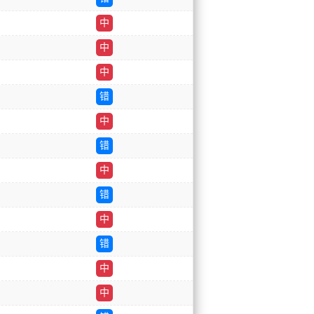
中
中
中
错
中
错
中
错
中
错
中
中