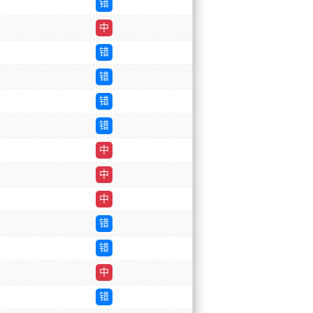
错
中
错
错
错
错
中
中
中
错
错
中
错