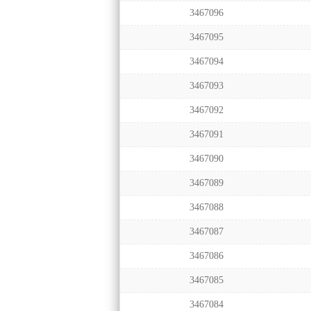
3467096
3467095
3467094
3467093
3467092
3467091
3467090
3467089
3467088
3467087
3467086
3467085
3467084