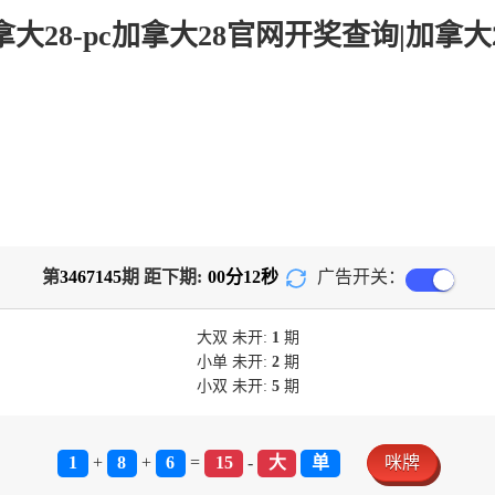
第
3467145
期 距下期:
00
分
12
秒
广告开关：
大双
未开:
1
期
小单
未开:
2
期
小双
未开:
5
期
1
+
8
+
6
=
15
-
大
单
咪牌