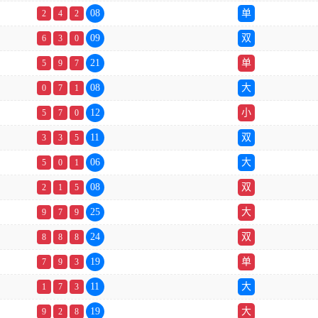
08
单
2
4
2
09
双
6
3
0
21
单
5
9
7
08
大
0
7
1
12
小
5
7
0
11
双
3
3
5
06
大
5
0
1
08
双
2
1
5
25
大
9
7
9
24
双
8
8
8
19
单
7
9
3
11
大
1
7
3
19
大
9
2
8