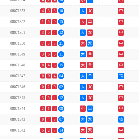
08071354
4
2
4
10
小
单
中
08071353
4
3
3
10
大
双
中
08071352
1
5
9
15
大
单
中
08071351
3
5
4
12
大
双
中
08071350
7
7
7
21
大
双
中
08071349
3
5
3
11
大
单
中
08071348
8
4
3
15
大
单
中
08071347
0
0
4
04
大
单
错
08071346
0
2
0
02
大
双
中
08071345
3
5
4
12
大
双
中
08071344
2
1
5
08
小
单
中
08071343
0
4
3
07
大
双
错
08071342
5
2
7
14
大
双
中