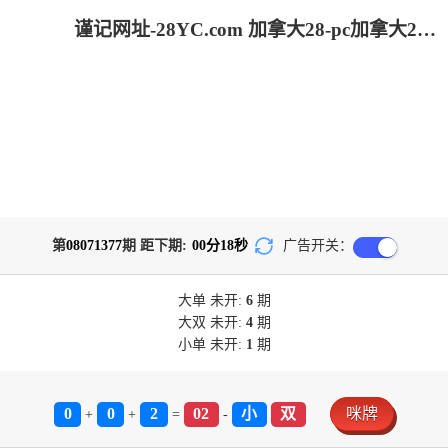
谨记网址-28YC.com 加拿大28-pc加拿大28官网开奖查询|加拿大28预测开奖官网咪牌|飞飞28加拿大在线预测_专注研究
第
08071377
期 距下期:
00
分
18
秒
广告开关：
大单
未开:
6
期
大双
未开:
4
期
小单
未开:
1
期
0
0
2
02
小
双
咪牌
+
+
=
-