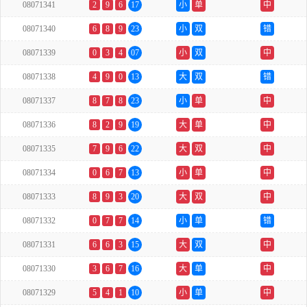
08071341
2
9
6
17
小
单
中
08071340
6
8
9
23
小
双
错
08071339
0
3
4
07
小
双
中
08071338
4
9
0
13
大
双
错
08071337
8
7
8
23
小
单
中
08071336
8
2
9
19
大
单
中
08071335
7
9
6
22
大
双
中
08071334
0
6
7
13
小
单
中
08071333
8
9
3
20
大
双
中
08071332
0
7
7
14
小
单
错
08071331
6
6
3
15
大
双
中
08071330
3
6
7
16
大
单
中
08071329
5
4
1
10
小
单
中