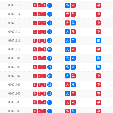
08071315
8
9
1
18
小
双
中
08071314
7
2
8
17
大
单
中
08071313
3
6
5
14
大
单
中
08071312
3
0
9
12
大
双
中
08071311
8
1
3
12
大
单
错
08071310
0
3
1
04
大
双
中
08071309
0
2
9
11
大
双
错
08071308
6
6
9
21
小
双
错
08071307
2
1
0
03
大
单
中
08071306
8
5
8
21
大
双
中
08071305
0
5
8
13
大
单
中
08071304
8
8
2
18
大
双
中
08071303
0
2
8
10
小
单
中