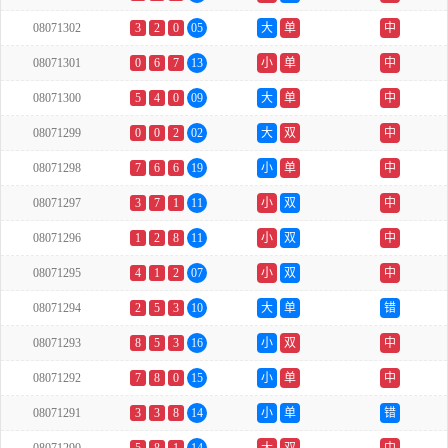
08071302
3
2
0
05
大
单
中
08071301
0
6
7
13
小
单
中
08071300
5
4
0
09
大
单
中
08071299
0
0
2
02
大
双
中
08071298
7
6
6
19
小
单
中
08071297
3
7
1
11
小
双
中
08071296
1
2
8
11
小
双
中
08071295
4
1
2
07
小
双
中
08071294
2
5
3
10
大
单
错
08071293
8
5
3
16
小
双
中
08071292
7
8
0
15
小
单
中
08071291
3
3
8
14
小
单
错