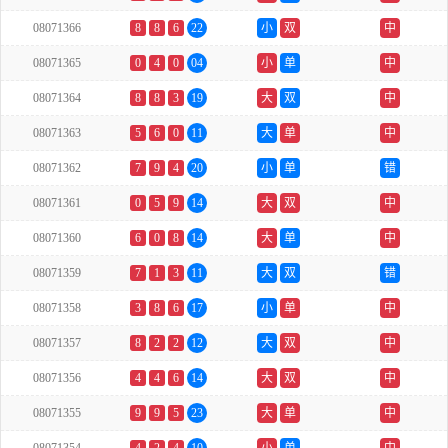
08071366
8
8
6
22
小
双
中
08071365
0
4
0
04
小
单
中
08071364
8
8
3
19
大
双
中
08071363
5
6
0
11
大
单
中
08071362
7
9
4
20
小
单
错
08071361
0
5
9
14
大
双
中
08071360
6
0
8
14
大
单
中
08071359
7
1
3
11
大
双
错
08071358
3
8
6
17
小
单
中
08071357
8
2
2
12
大
双
中
08071356
4
4
6
14
大
双
中
08071355
9
9
5
23
大
单
中