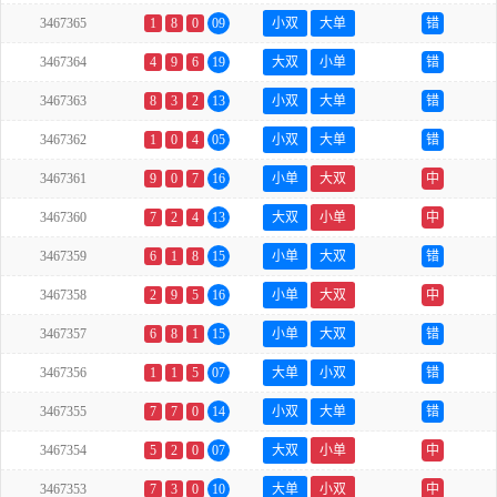
3467365
1
8
0
09
小双
大单
错
3467364
4
9
6
19
大双
小单
错
3467363
8
3
2
13
小双
大单
错
3467362
1
0
4
05
小双
大单
错
3467361
9
0
7
16
小单
大双
中
3467360
7
2
4
13
大双
小单
中
3467359
6
1
8
15
小单
大双
错
3467358
2
9
5
16
小单
大双
中
3467357
6
8
1
15
小单
大双
错
3467356
1
1
5
07
大单
小双
错
3467355
7
7
0
14
小双
大单
错
3467354
5
2
0
07
大双
小单
中
3467353
7
3
0
10
大单
小双
中