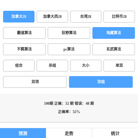
加拿大28
加拿大西28
台湾28
比特币28
霸道算法
狂野算法
地藏算法
不羁算法
pc算法
玄武算法
组合
杀组
大小
单双
双项
双组
100期 正确：52 期 错误：48 期
正确率：52%
预测
走势
统计