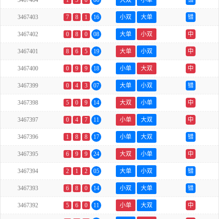
3467404
1
5
0
06
大双
小单
错
3467403
7
8
1
16
小双
大单
错
3467402
0
8
0
08
大单
小双
中
3467401
8
6
5
19
大单
小双
中
3467400
0
9
9
18
小单
大双
中
3467399
0
4
3
07
大单
小双
错
3467398
5
0
9
14
大双
小单
中
3467397
0
4
7
11
小单
大双
中
3467396
1
8
8
17
小单
大双
错
3467395
6
9
9
24
大双
小单
中
3467394
2
1
2
05
大单
小双
错
3467393
6
8
0
14
小双
大单
错
3467392
5
6
0
11
小单
大双
中