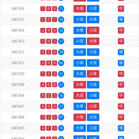
3467416
7
8
6
21
大单
小双
中
3467415
2
9
7
18
小双
大单
错
3467414
4
0
6
10
大单
小双
中
3467413
7
8
2
17
小双
大单
中
3467412
9
5
6
20
大单
小双
错
3467411
0
6
0
06
小单
大双
错
3467410
7
1
3
11
大双
小单
中
3467409
4
9
8
21
大单
小双
中
3467408
9
2
5
16
大双
小单
中
3467407
9
3
0
12
大单
小双
中
3467406
5
1
1
07
小单
大双
中
3467405
4
7
5
16
大单
小双
错