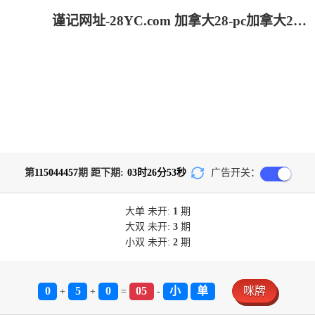
谨记网址-28YC.com 加拿大28-pc加拿大28官网开奖查询|加拿大28预测开奖官网咪牌|飞飞28加拿大在线预测_专注研究
第
115044457
期 距下期:
03
时
26
分
53
秒
广告开关：
大单
未开:
1
期
大双
未开:
3
期
小双
未开:
2
期
0
5
0
05
小
单
咪牌
+
+
=
-