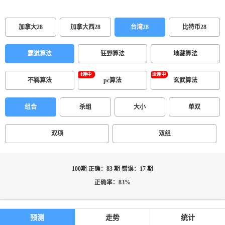
加拿大28
加拿大西28
台湾28
比特币28
霸道算法
狂野算法
地藏算法
不羁算法
pc算法
玄武算法
组合
杀组
大小
单双
双项
双组
100期 正确：83 期 错误：17 期
正确率：83%
预测
走势
统计