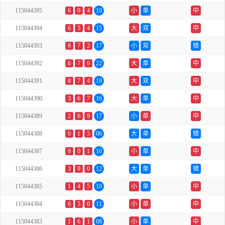
115044395
6
0
4
10
小
单
中
115044394
6
5
4
15
大
双
中
115044393
8
7
2
17
小
双
错
115044392
6
7
9
22
大
单
中
115044391
8
7
4
19
大
双
中
115044390
3
6
7
16
大
单
中
115044389
2
6
9
17
小
单
中
115044388
0
1
5
06
大
单
错
115044387
9
0
1
10
小
单
中
115044386
3
9
0
12
大
单
错
115044385
1
4
5
10
小
单
中
115044384
6
5
0
11
小
单
中
115044383
1
6
1
08
小
单
中