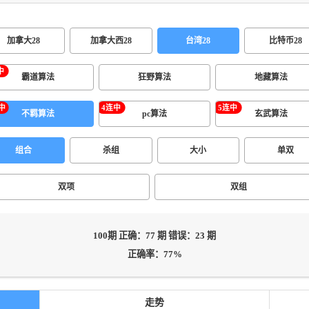
加拿大28
加拿大西28
台湾28
比特币28
霸道算法
狂野算法
地藏算法
不羁算法
pc算法
玄武算法
组合
杀组
大小
单双
双项
双组
100期 正确：77 期 错误：23 期
正确率：77%
走势