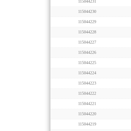
115044231
115044230
115044229
115044228
115044227
115044226
115044225
115044224
115044223
115044222
115044221
115044220
115044219