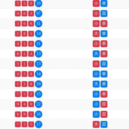
10
小
单
5
5
0
07
小
双
4
0
3
11
小
单
3
0
8
14
大
单
1
8
5
11
小
单
4
1
6
13
大
单
8
1
4
13
小
双
5
1
7
14
小
单
4
2
8
10
大
单
1
1
8
15
小
单
7
5
3
22
小
双
9
4
9
16
小
双
6
9
1
17
大
双
7
5
5