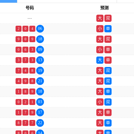
号码
预测
---
大
双
06
小
单
2
0
4
18
大
双
9
0
9
09
小
单
0
6
3
13
大
单
3
7
3
19
大
双
7
4
8
21
大
双
4
9
8
18
大
单
1
8
9
03
小
双
0
2
1
17
大
单
1
7
9
22
大
单
8
7
7
14
大
单
8
0
6