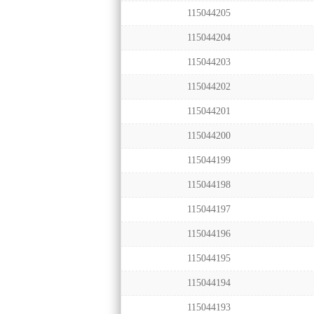
115044205
115044204
115044203
115044202
115044201
115044200
115044199
115044198
115044197
115044196
115044195
115044194
115044193