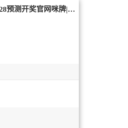
谨记网址-28YC.com 加拿大28-pc加拿大28官网开奖查询|加拿大28预测开奖官网咪牌|飞飞28加拿大在线预测_专注研究