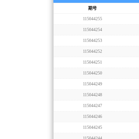
期号
115044255
115044254
115044253
115044252
115044251
115044250
115044249
115044248
115044247
115044246
115044245
115044244