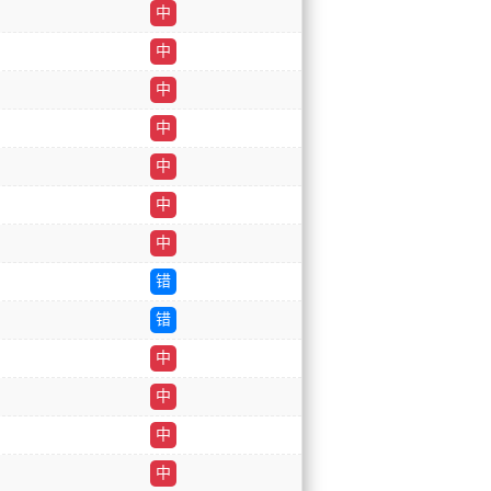
中
中
中
中
中
中
中
错
错
中
中
中
中