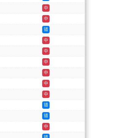
中
中
错
中
中
中
中
中
中
错
错
中
错