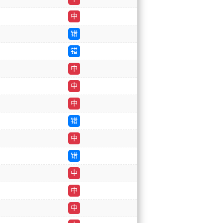
中
错
错
中
中
中
错
中
错
中
中
中