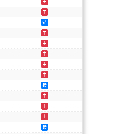
中
中
错
中
中
中
中
中
错
中
中
中
错