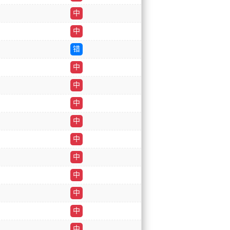
中
中
错
中
中
中
中
中
中
中
中
中
中