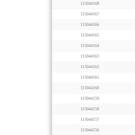
115044168
115044167
115044166
115044165
115044164
115044163
115044162
115044161
115044160
115044159
115044158
115044157
115044156