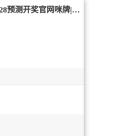
谨记网址-28YC.com 加拿大28-pc加拿大28官网开奖查询|加拿大28预测开奖官网咪牌|飞飞28加拿大在线预测_专注研究