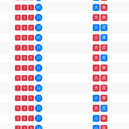
05
大
单
1
3
1
15
大
单
8
2
5
19
小
双
6
4
9
08
小
单
3
0
5
16
大
双
7
4
5
23
大
双
9
6
8
11
小
单
4
7
0
18
大
双
6
8
4
24
大
双
7
9
8
17
小
单
1
7
9
15
大
双
9
4
2
17
小
单
9
6
2
14
小
双
2
3
9