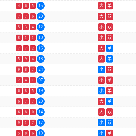
15
大
单
4
6
5
20
大
双
7
7
6
12
小
双
5
3
4
10
小
双
8
1
1
16
大
单
7
7
2
18
大
单
5
9
4
24
小
双
9
8
7
07
小
单
2
4
1
19
小
单
6
8
5
20
大
单
6
7
7
14
大
双
6
8
0
17
小
双
9
1
7
19
小
单
5
8
6