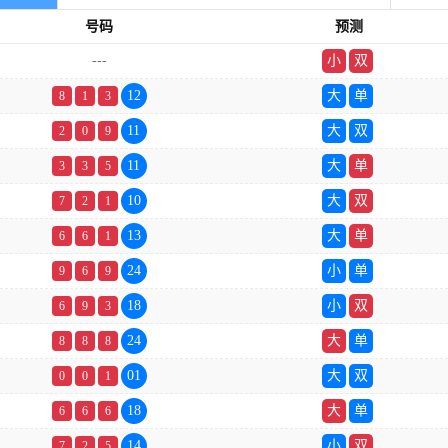
号码
预测
---
小
双
12
大
单
8
1
3
11
大
双
2
0
9
11
大
单
3
3
5
10
大
双
7
2
1
13
大
单
6
6
1
24
小
单
9
6
9
18
小
双
6
9
3
24
大
单
8
8
8
01
大
双
0
0
1
18
大
单
6
6
6
14
小
双
7
2
5