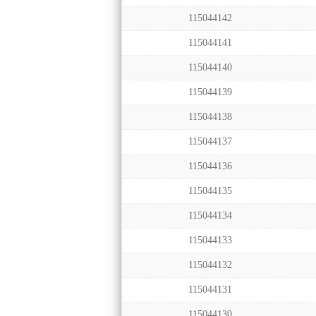
115044142
115044141
115044140
115044139
115044138
115044137
115044136
115044135
115044134
115044133
115044132
115044131
115044130