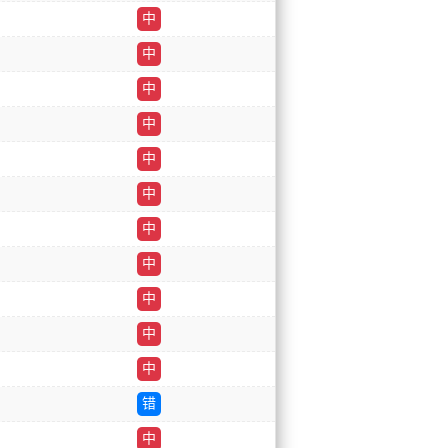
中
中
中
中
中
中
中
中
中
中
中
错
中