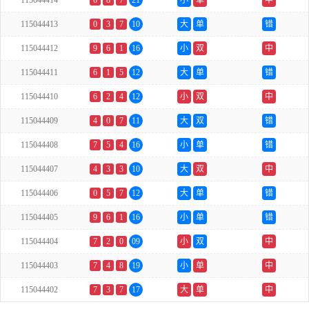
115044414
6
8
7
21
小
单
中
115044413
0
3
7
10
大
单
错
115044412
9
6
1
16
小
双
中
115044411
6
1
5
12
大
单
错
115044410
6
2
4
12
小
双
中
115044409
4
0
7
11
大
双
错
115044408
7
5
4
16
小
单
错
115044407
4
3
3
10
大
双
中
115044406
0
5
7
12
大
单
错
115044405
9
6
1
16
小
单
错
115044404
7
2
0
09
小
双
中
115044403
7
4
8
19
小
单
中
115044402
7
3
7
17
大
单
中