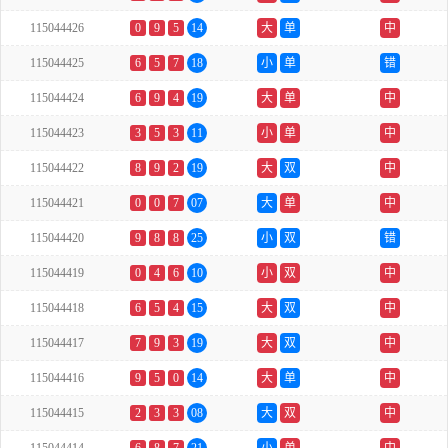
115044426
0
9
5
14
大
单
中
115044425
6
5
7
18
小
单
错
115044424
6
9
4
19
大
单
中
115044423
3
5
3
11
小
单
中
115044422
8
9
2
19
大
双
中
115044421
0
0
7
07
大
单
中
115044420
9
8
8
25
小
双
错
115044419
0
4
6
10
小
双
中
115044418
6
5
4
15
大
双
中
115044417
7
9
3
19
大
双
中
115044416
9
5
0
14
大
单
中
115044415
2
3
3
08
大
双
中