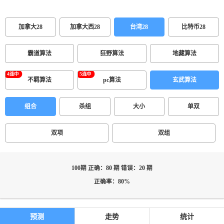
加拿大28
加拿大西28
台湾28
比特币28
霸道算法
狂野算法
地藏算法
不羁算法
pc算法
玄武算法
组合
杀组
大小
单双
双项
双组
100期 正确：80 期 错误：20 期
正确率：80%
预测
走势
统计