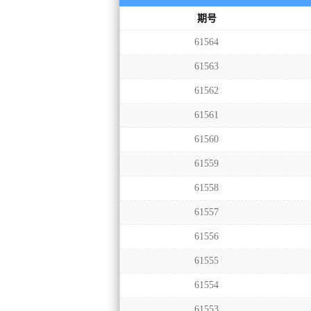
期号
61564
61563
61562
61561
61560
61559
61558
61557
61556
61555
61554
61553