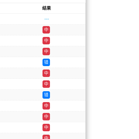
结果
---
中
中
中
错
中
中
错
中
中
中
中