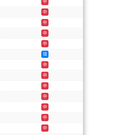
中
中
中
中
中
错
中
中
中
中
中
中
中