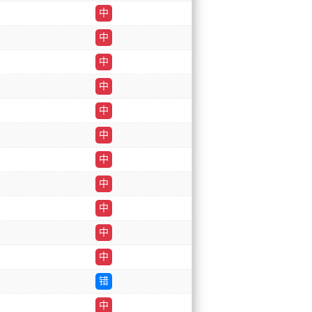
中
中
中
中
中
中
中
中
中
中
中
错
中