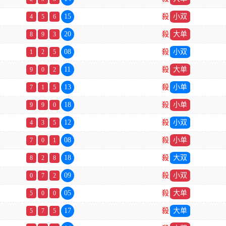
15
殺
小双
4
5
6
20
殺
大单
8
9
3
08
殺
小双
1
2
5
11
殺
大单
9
0
2
13
殺
小单
7
1
5
18
殺
小单
9
9
0
12
殺
小双
4
3
5
08
殺
小单
7
0
1
18
殺
大双
8
2
8
09
殺
小双
0
7
2
05
殺
大单
5
0
0
17
殺
大单
5
7
5