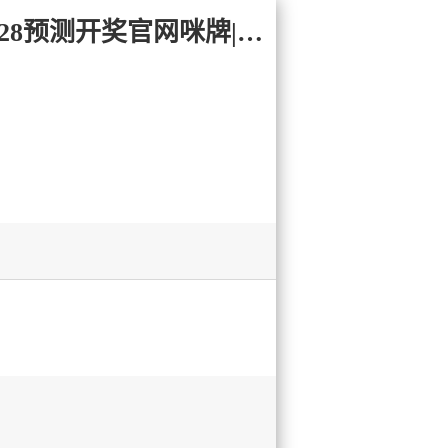
谨记网址-28YC.com 加拿大28-pc加拿大28官网开奖查询|加拿大28预测开奖官网咪牌|飞飞28加拿大在线预测_专注研究