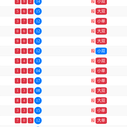
14
殺
小双
3
9
2
15
殺
大双
5
6
4
12
殺
小单
3
7
2
12
殺
大双
0
6
6
12
殺
大双
9
0
3
12
殺
小双
7
1
4
13
殺
小双
5
4
4
04
殺
小单
1
1
2
17
殺
小单
1
7
9
08
殺
大双
1
3
4
17
殺
大双
8
4
5
15
殺
小单
3
3
9
12
殺
大单
7
0
5