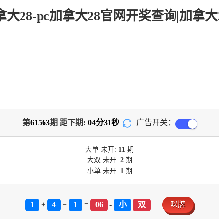
第
61563
期 距下期:
04
分
31
秒
广告开关：
大单
未开:
11
期
大双
未开:
2
期
小单
未开:
1
期
1
+
4
+
1
=
06
-
小
双
咪牌