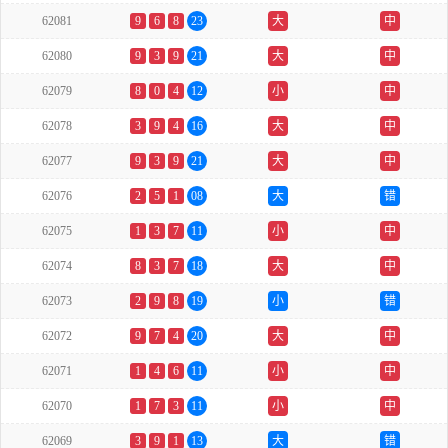
62081
9
6
8
23
大
中
62080
9
3
9
21
大
中
62079
8
0
4
12
小
中
62078
3
9
4
16
大
中
62077
9
3
9
21
大
中
62076
2
5
1
08
大
错
62075
1
3
7
11
小
中
62074
8
3
7
18
大
中
62073
2
9
8
19
小
错
62072
9
7
4
20
大
中
62071
1
4
6
11
小
中
62070
1
7
3
11
小
中
62069
3
9
1
13
大
错