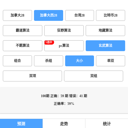
加拿大28
加拿大西28
台湾28
比特币28
霸道算法
狂野算法
地藏算法
不羁算法
pc算法
玄武算法
组合
杀组
大小
单双
双项
双组
100期 正确：59 期 错误：41 期
正确率：59%
预测
走势
统计