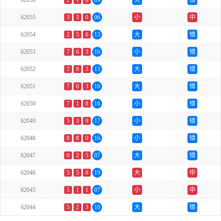
62056
2
1
6
09
大
错
62055
3
3
0
06
小
中
62054
2
5
6
13
大
错
62053
7
6
3
16
小
错
62052
2
8
3
13
大
错
62051
7
0
3
10
大
错
62050
7
1
8
16
小
错
62049
5
3
9
17
小
错
62048
8
8
0
16
小
错
62047
0
2
5
07
大
错
62046
5
5
9
19
大
中
62045
5
1
1
07
小
中
62044
5
2
3
10
大
错