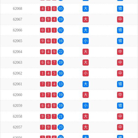
62068
4
1
0
05
大
错
62067
6
9
4
19
大
中
62066
0
1
1
02
大
错
62065
9
6
1
16
小
错
62064
9
4
9
22
大
中
62063
6
6
7
19
大
中
62062
1
4
5
10
小
中
62061
7
2
4
13
大
错
62060
3
7
9
19
大
中
62059
6
4
9
19
小
错
62058
9
5
7
21
大
中
62057
7
9
7
23
大
中