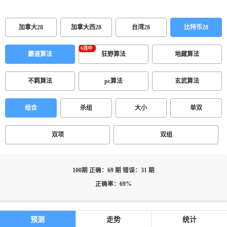
加拿大28
加拿大西28
台湾28
比特币28
霸道算法
狂野算法
地藏算法
不羁算法
pc算法
玄武算法
组合
杀组
大小
单双
双项
双组
100期 正确：69 期 错误：31 期
正确率：69%
预测
走势
统计