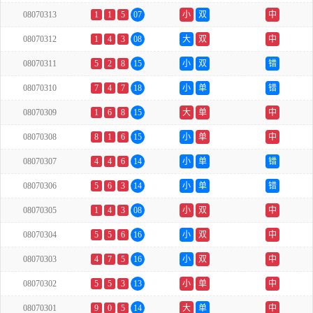
08070313
1
1
5
07
小
双
中
08070312
1
4
3
08
大
双
中
08070311
5
2
8
15
小
双
错
08070310
7
4
7
18
小
单
错
08070309
1
6
8
15
大
单
中
08070308
8
1
6
15
小
单
中
08070307
4
4
6
14
小
单
错
08070306
5
6
3
14
小
单
错
08070305
1
4
3
08
小
双
中
08070304
5
5
6
16
小
双
中
08070303
4
7
5
16
小
双
中
08070302
5
5
3
13
小
单
中
08070301
9
0
5
14
大
单
中