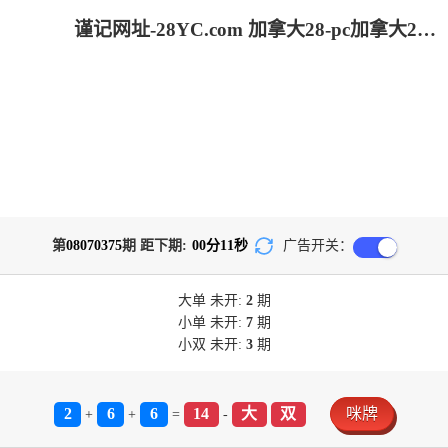
谨记网址-28YC.com 加拿大28-pc加拿大28官网开奖查询|加拿大28预测开奖官网咪牌|飞飞28加拿大在线预测_专注研究
第
08070375
期 距下期:
00
分
10
秒
广告开关：
大单
未开:
2
期
小单
未开:
7
期
小双
未开:
3
期
2
6
6
14
大
双
咪牌
+
+
=
-