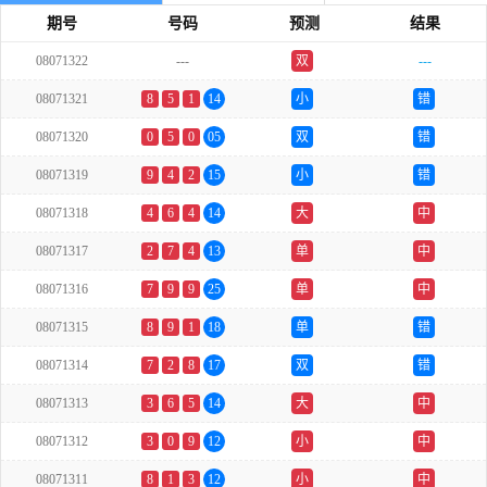
期号
号码
预测
结果
08071322
---
双
---
08071321
8
5
1
14
小
错
08071320
0
5
0
05
双
错
08071319
9
4
2
15
小
错
08071318
4
6
4
14
大
中
08071317
2
7
4
13
单
中
08071316
7
9
9
25
单
中
08071315
8
9
1
18
单
错
08071314
7
2
8
17
双
错
08071313
3
6
5
14
大
中
08071312
3
0
9
12
小
中
08071311
8
1
3
12
小
中