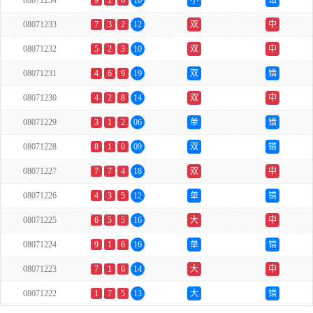
08071234
9
1
6
16
小
错
08071233
7
3
2
12
双
中
08071232
5
2
3
10
双
中
08071231
4
6
9
19
双
错
08071230
4
2
8
14
双
中
08071229
3
1
2
06
单
错
08071228
8
1
0
09
双
错
08071227
7
7
4
18
双
中
08071226
4
3
5
12
单
错
08071225
6
5
5
16
大
中
08071224
9
1
6
16
单
错
08071223
7
1
6
14
大
中
08071222
1
7
5
13
大
错