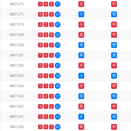
08071272
2
9
6
17
大
中
08071271
0
9
5
14
小
错
08071270
4
2
1
07
小
中
08071269
9
8
9
26
双
中
08071268
4
7
2
13
双
错
08071267
7
4
1
12
单
错
08071266
5
3
7
15
大
中
08071265
8
3
7
18
小
错
08071264
5
5
8
18
大
中
08071263
8
4
3
15
双
错
08071262
4
7
1
12
双
中
08071261
1
5
5
11
大
错
08071260
2
0
7
09
单
中