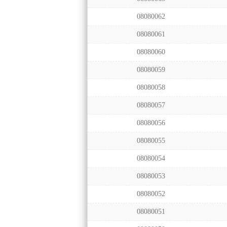
08080062
08080061
08080060
08080059
08080058
08080057
08080056
08080055
08080054
08080053
08080052
08080051