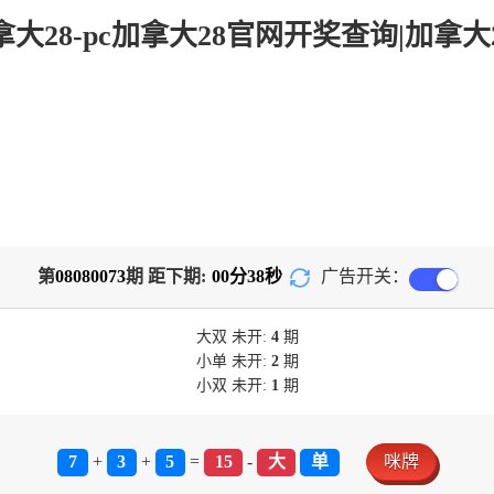
第
08080073
期 距下期:
00
分
38
秒
广告开关：
大双
未开:
4
期
小单
未开:
2
期
小双
未开:
1
期
7
+
3
+
5
=
15
-
大
单
咪牌