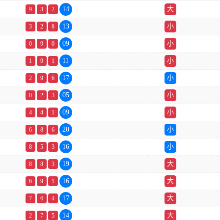
14
大
9
3
2
13
小
3
2
8
09
小
0
9
0
11
小
1
9
1
17
小
2
9
6
05
小
0
2
3
09
小
4
4
1
20
小
6
8
6
16
小
8
5
3
19
大
8
8
3
16
大
6
9
1
17
大
7
6
4
14
大
2
7
5