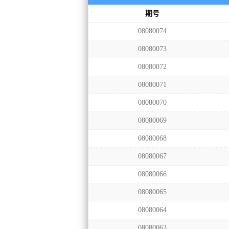
期号
08080074
08080073
08080072
08080071
08080070
08080069
08080068
08080067
08080066
08080065
08080064
08080063