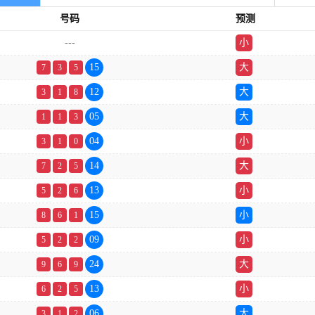
号码
预测
---
小
双
15
大
7
3
5
12
大
3
1
8
05
大
1
1
3
04
小
3
1
0
14
大
7
2
5
13
小
5
2
6
15
小
8
6
1
09
小
5
2
2
24
大
9
6
9
13
小
6
2
5
06
大
3
1
2