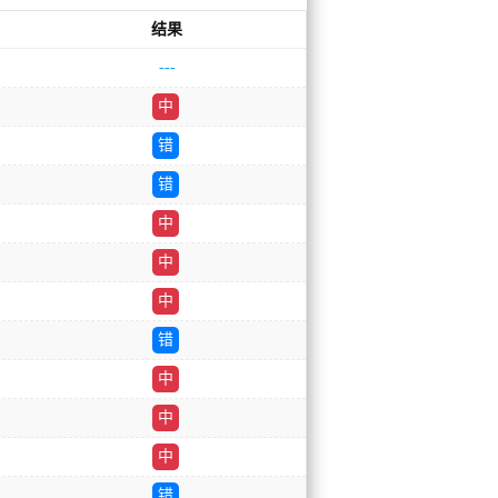
结果
---
中
错
错
中
中
中
错
中
中
中
错