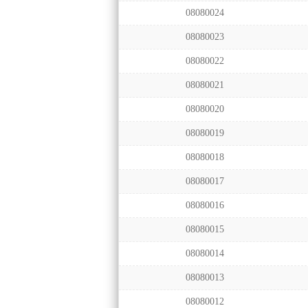
08080024
08080023
08080022
08080021
08080020
08080019
08080018
08080017
08080016
08080015
08080014
08080013
08080012