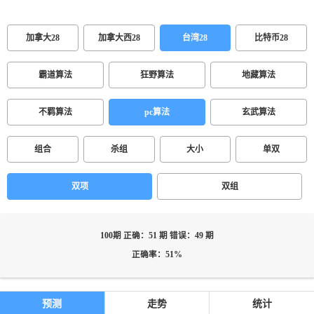
加拿大28
加拿大西28
台湾28
比特币28
霸道算法
狂野算法
地藏算法
不羁算法
pc算法
玄武算法
组合
杀组
大小
单双
双项
双组
100期 正确：51 期 错误：49 期
正确率：51%
预测
走势
统计