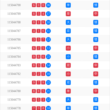
115044790
6
0
0
06
单
错
115044789
8
5
4
17
单
中
115044788
0
1
9
10
大
错
115044787
4
1
6
11
双
错
115044786
3
3
7
13
大
错
115044785
6
2
5
13
小
中
115044784
9
8
6
23
小
错
115044783
8
3
3
14
双
中
115044782
3
2
5
10
小
中
115044781
9
7
9
25
双
错
115044780
8
8
5
21
单
中
115044779
4
5
3
12
大
错
115044778
7
3
8
18
单
错