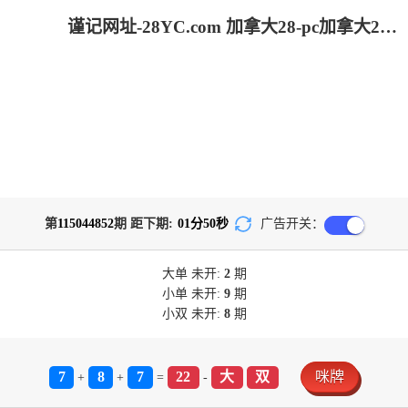
谨记网址-28YC.com 加拿大28-pc加拿大28官网开奖查询|加拿大28预测开奖官网咪牌|飞飞28加拿大在线预测_专注研究
第
115044852
期 距下期:
01
分
50
秒
广告开关：
大单
未开:
2
期
小单
未开:
9
期
小双
未开:
8
期
7
8
7
22
大
双
咪牌
+
+
=
-