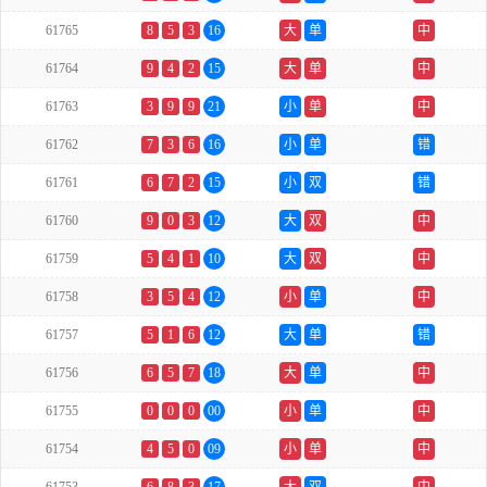
61765
8
5
3
16
大
单
中
61764
9
4
2
15
大
单
中
61763
3
9
9
21
小
单
中
61762
7
3
6
16
小
单
错
61761
6
7
2
15
小
双
错
61760
9
0
3
12
大
双
中
61759
5
4
1
10
大
双
中
61758
3
5
4
12
小
单
中
61757
5
1
6
12
大
单
错
61756
6
5
7
18
大
单
中
61755
0
0
0
00
小
单
中
61754
4
5
0
09
小
单
中