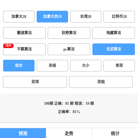
加拿大28
加拿大西28
台湾28
比特币28
霸道算法
狂野算法
地藏算法
不羁算法
pc算法
玄武算法
组合
杀组
大小
单双
双项
双组
100期 正确：81 期 错误：19 期
正确率：81%
预测
走势
统计