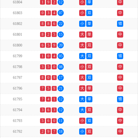
61804
1
9
2
12
小
单
中
61803
0
3
4
07
小
双
中
61802
8
8
6
22
小
单
错
61801
8
2
5
15
大
单
中
61800
6
5
9
20
大
双
中
61799
1
0
4
05
大
双
错
61798
3
5
0
08
小
双
中
61797
8
0
9
17
大
双
中
61796
7
5
9
21
大
单
中
61795
7
4
1
12
大
单
错
61794
3
6
3
12
大
双
中
61793
5
6
0
11
小
双
中
61792
2
9
7
18
小
双
中