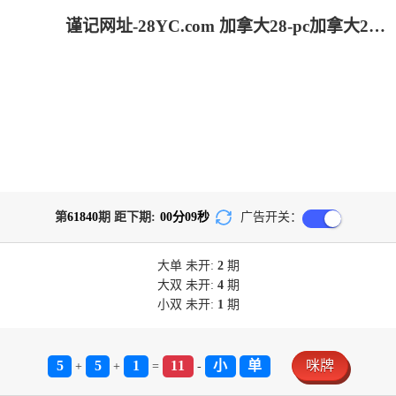
谨记网址-28YC.com 加拿大28-pc加拿大28官网开奖查询|加拿大28预测开奖官网咪牌|飞飞28加拿大在线预测_专注研究
第
61840
期 距下期:
00
分
09
秒
广告开关：
大单
未开:
2
期
大双
未开:
4
期
小双
未开:
1
期
5
5
1
11
小
单
咪牌
+
+
=
-