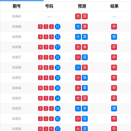
期号
号码
预测
结果
61841
---
大
双
---
61840
5
5
1
11
大
单
中
61839
4
5
3
12
大
单
错
61838
9
3
5
17
大
单
中
61837
2
5
4
11
小
双
中
61836
8
6
2
16
小
双
中
61835
5
4
1
10
小
单
中
61834
6
6
6
18
大
单
中
61833
8
3
3
14
大
双
中
61832
2
1
1
04
大
单
错
61831
2
2
1
05
小
双
中
61830
6
2
9
17
大
双
中