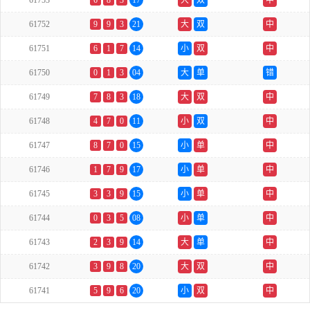
61753
6
8
3
17
大
双
中
61752
9
9
3
21
大
双
中
61751
6
1
7
14
小
双
中
61750
0
1
3
04
大
单
错
61749
7
8
3
18
大
双
中
61748
4
7
0
11
小
双
中
61747
8
7
0
15
小
单
中
61746
1
7
9
17
小
单
中
61745
3
3
9
15
小
单
中
61744
0
3
5
08
小
单
中
61743
2
3
9
14
大
单
中
61742
3
9
8
20
大
双
中
61741
5
9
6
20
小
双
中