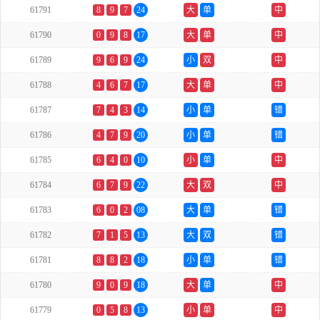
61791
8
9
7
24
大
单
中
61790
0
9
8
17
大
单
中
61789
9
6
9
24
小
双
中
61788
4
6
7
17
大
单
中
61787
7
4
3
14
小
单
错
61786
4
7
9
20
小
单
错
61785
6
4
0
10
小
单
中
61784
6
7
9
22
大
双
中
61783
6
0
2
08
大
单
错
61782
7
1
5
13
大
双
错
61781
8
8
2
18
小
单
错
61780
9
0
9
18
大
单
中
61779
0
5
8
13
小
单
中