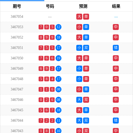
期号
号码
预测
结果
3467054
---
大
单
---
3467053
7
0
5
12
小
单
中
3467052
0
9
9
18
大
单
中
3467051
7
5
5
17
小
双
错
3467050
7
6
6
19
大
单
中
3467049
6
9
2
17
小
单
中
3467048
5
8
4
17
小
单
中
3467047
1
1
6
08
小
单
中
3467046
0
2
6
08
大
双
中
3467045
5
6
7
18
大
单
中
3467044
7
2
2
11
大
双
错
3467043
1
8
1
10
小
双
中