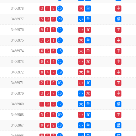
3466978
3
4
9
16
大
单
中
3466977
5
9
6
20
小
单
错
3466976
9
1
2
12
小
双
中
3466975
7
6
1
14
大
单
中
3466974
6
3
6
15
大
单
中
3466973
0
8
4
12
小
双
中
3466972
8
4
7
19
大
单
中
3466971
2
1
0
03
小
双
中
3466970
3
6
7
16
小
双
中
3466969
1
9
2
12
大
单
错
3466968
5
2
2
09
小
双
中
3466967
0
9
9
18
小
单
错