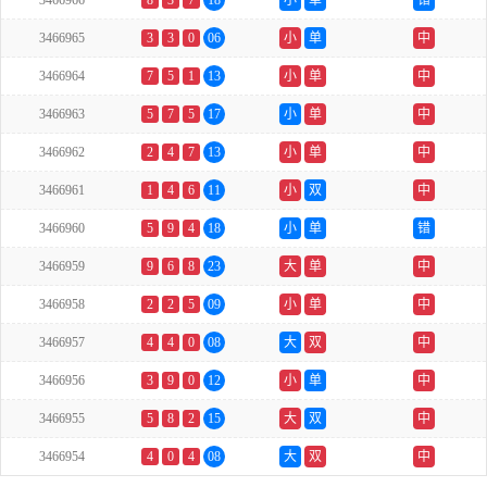
3466966
8
3
7
18
小
单
错
3466965
3
3
0
06
小
单
中
3466964
7
5
1
13
小
单
中
3466963
5
7
5
17
小
单
中
3466962
2
4
7
13
小
单
中
3466961
1
4
6
11
小
双
中
3466960
5
9
4
18
小
单
错
3466959
9
6
8
23
大
单
中
3466958
2
2
5
09
小
单
中
3466957
4
4
0
08
大
双
中
3466956
3
9
0
12
小
单
中
3466955
5
8
2
15
大
双
中
3466954
4
0
4
08
大
双
中