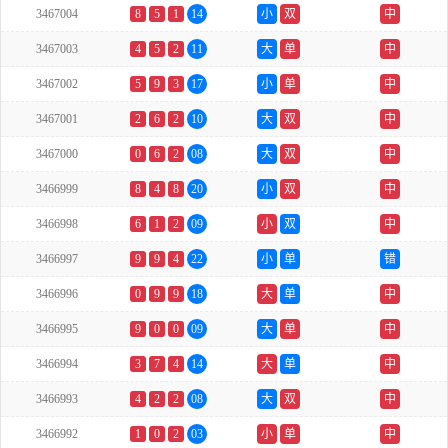
3467004
8
5
1
14
小
双
中
3467003
4
5
2
11
大
单
中
3467002
5
9
3
17
小
单
中
3467001
2
6
2
10
大
双
中
3467000
0
6
2
08
大
双
中
3466999
8
4
8
20
小
双
中
3466998
6
1
2
09
小
双
中
3466997
9
9
4
22
小
单
错
3466996
0
9
9
18
大
单
中
3466995
9
0
0
09
大
单
中
3466994
3
7
4
14
大
单
中
3466993
4
2
2
08
大
双
中
3466992
1
0
2
03
小
单
中