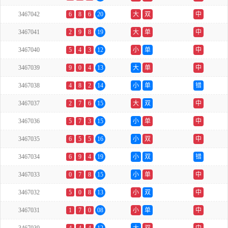
3467042
6
8
6
20
大
双
中
3467041
2
9
8
19
大
单
中
3467040
5
4
3
12
小
单
中
3467039
9
0
4
13
大
单
中
3467038
4
8
2
14
小
单
错
3467037
2
7
6
15
大
双
中
3467036
5
7
3
15
小
单
中
3467035
6
5
5
16
小
双
中
3467034
6
9
4
19
小
双
错
3467033
0
7
8
15
小
单
中
3467032
5
0
8
13
小
双
中
3467031
1
7
0
08
小
单
中