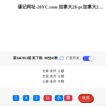
谨记网址-28YC.com 加拿大28-pc加拿大28官网开奖查询|加拿大28预测开奖官网咪牌|飞飞28加拿大在线预测_专注研究
第
3467053
期 距下期:
00
分
41
秒
广告开关：
大单
未开:
2
期
大双
未开:
1
期
小单
未开:
9
期
7
0
5
12
小
双
咪牌
+
+
=
-