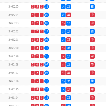
3466205
0
5
6
11
大
双
错
3466204
5
1
3
09
大
单
中
3466203
1
7
1
09
小
双
中
3466202
4
7
6
17
小
双
错
3466201
1
5
2
08
大
双
中
3466200
3
3
4
10
小
单
中
3466199
1
7
7
15
大
双
中
3466198
5
0
2
07
小
双
中
3466197
2
2
1
05
小
单
中
3466196
8
5
5
18
小
单
错
3466195
4
4
2
10
大
双
中
3466194
2
6
5
13
小
双
中