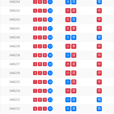
3466244
3
0
8
11
大
双
错
3466243
2
5
3
10
小
双
中
3466242
5
2
8
15
大
双
中
3466241
8
1
8
17
大
单
中
3466240
2
2
0
04
大
单
错
3466239
5
2
6
13
小
单
中
3466238
2
6
8
16
小
双
中
3466237
3
9
8
20
大
双
中
3466236
4
2
6
12
小
双
中
3466235
7
8
3
18
小
双
中
3466234
7
0
1
08
小
双
中
3466233
6
8
9
23
小
双
错
3466232
4
5
1
10
大
单
错