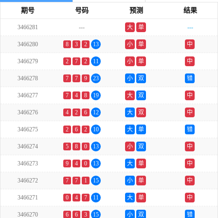
期号
号码
预测
结果
3466281
---
大
单
---
3466280
8
3
2
13
小
单
中
3466279
2
7
2
11
小
单
中
3466278
7
7
9
23
小
双
错
3466277
7
4
8
19
大
双
中
3466276
4
2
6
12
大
双
中
3466275
2
6
2
10
大
单
错
3466274
5
8
0
13
小
双
中
3466273
9
4
0
13
大
单
中
3466272
7
7
1
15
小
单
中
3466271
0
4
7
11
大
单
中
3466270
6
6
3
15
小
双
错