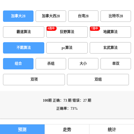
加拿大28
加拿大西28
台湾28
比特币28
霸道算法
狂野算法
地藏算法
不羁算法
pc算法
玄武算法
组合
杀组
大小
单双
双项
双组
100期 正确：73 期 错误：27 期
正确率：73%
预测
走势
统计