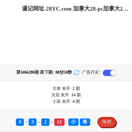
谨记网址-28YC.com 加拿大28-pc加拿大28官网开奖查询|加拿大28预测开奖官网咪牌|飞飞28加拿大在线预测_专注研究
第
3466280
期 距下期:
00
分
57
秒
广告开关：
大单
未开:
2
期
大双
未开:
14
期
小双
未开:
4
期
8
3
2
13
小
单
咪牌
+
+
=
-