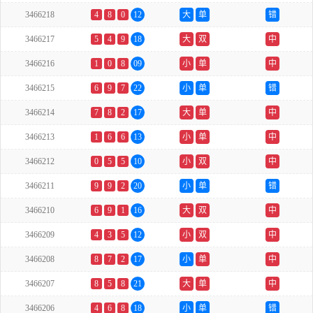
3466218
4
8
0
12
大
单
错
3466217
5
4
9
18
大
双
中
3466216
1
0
8
09
小
单
中
3466215
6
9
7
22
小
单
错
3466214
7
8
2
17
大
单
中
3466213
1
6
6
13
小
单
中
3466212
0
5
5
10
小
双
中
3466211
9
9
2
20
小
单
错
3466210
6
9
1
16
大
双
中
3466209
4
3
5
12
小
双
中
3466208
8
7
2
17
小
单
中
3466207
8
5
8
21
大
单
中
3466206
4
6
8
18
小
单
错