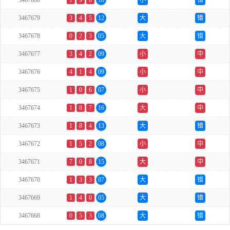
3467680
1
9
8
18
小
错
3467679
3
4
5
12
大
错
3467678
0
2
3
05
大
错
3467677
3
4
2
09
小
中
3467676
4
1
4
09
小
中
3467675
1
0
6
07
小
中
3467674
1
8
7
16
大
中
3467673
1
8
4
13
大
错
3467672
1
5
2
08
小
中
3467671
7
0
8
15
大
中
3467670
1
3
3
07
大
错
3467669
1
4
0
05
大
错
3467668
0
5
3
08
大
错