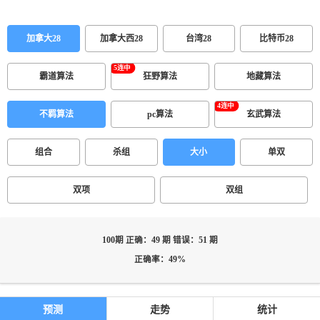
加拿大28
加拿大西28
台湾28
比特币28
霸道算法
狂野算法
地藏算法
不羁算法
pc算法
玄武算法
组合
杀组
大小
单双
双项
双组
100期 正确：49 期 错误：51 期
正确率：49%
预测
走势
统计