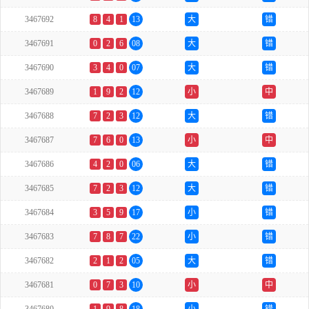
3467692
8
4
1
13
大
错
3467691
0
2
6
08
大
错
3467690
3
4
0
07
大
错
3467689
1
9
2
12
小
中
3467688
7
2
3
12
大
错
3467687
7
6
0
13
小
中
3467686
4
2
0
06
大
错
3467685
7
2
3
12
大
错
3467684
3
5
9
17
小
错
3467683
7
8
7
22
小
错
3467682
2
1
2
05
大
错
3467681
0
7
3
10
小
中