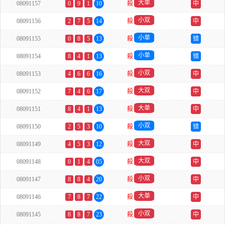
大单
08091157
0
9
1
10
殺
中
小双
08091156
2
7
5
14
殺
中
小单
08091155
0
8
5
13
殺
错
小单
08091154
8
4
1
13
殺
错
小双
08091153
4
6
6
16
殺
中
大双
08091152
7
4
6
17
殺
中
大单
08091151
8
4
1
13
殺
中
小双
08091150
2
5
3
10
殺
错
大双
08091149
4
5
3
12
殺
中
大双
08091148
0
1
4
05
殺
中
小双
08091147
8
8
4
20
殺
中
大单
08091146
7
8
7
22
殺
中
小双
08091145
8
8
7
23
殺
中