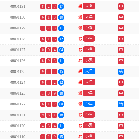
大双
08091131
8
2
7
17
殺
中
大单
08091130
6
1
3
10
殺
中
小双
08091129
1
7
3
11
殺
中
小单
08091128
8
1
3
12
殺
中
小单
08091127
0
0
4
04
殺
中
小双
08091126
8
0
3
11
殺
中
大单
08091125
9
4
2
15
殺
错
大单
08091124
6
4
2
12
殺
中
小单
08091123
1
8
9
18
殺
中
小单
08091122
6
1
2
09
殺
错
小单
08091121
9
8
1
18
殺
中
小双
08091120
4
3
4
11
殺
中
小单
08091119
4
2
9
15
殺
中