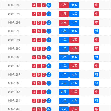
08071295
4
1
2
07
小单
大双
中
08071294
2
5
3
10
小双
大单
中
08071293
8
5
3
16
大双
小单
中
08071292
7
8
0
15
小单
大双
错
08071291
3
3
8
14
小单
大双
中
08071290
5
8
1
14
小单
大双
中
08071289
6
8
7
21
小单
大双
错
08071288
8
7
5
20
小单
大双
中
08071287
2
9
6
17
小单
大双
错
08071286
9
9
0
18
大单
小双
错
08071285
5
7
1
13
大双
小单
中
08071284
3
8
6
17
小单
大双
错
08071283
6
3
0
09
大双
小单
中