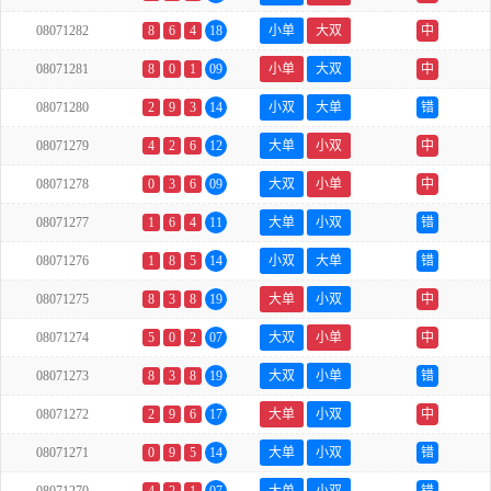
08071282
8
6
4
18
小单
大双
中
08071281
8
0
1
09
小单
大双
中
08071280
2
9
3
14
小双
大单
错
08071279
4
2
6
12
大单
小双
中
08071278
0
3
6
09
大双
小单
中
08071277
1
6
4
11
大单
小双
错
08071276
1
8
5
14
小双
大单
错
08071275
8
3
8
19
大单
小双
中
08071274
5
0
2
07
大双
小单
中
08071273
8
3
8
19
大双
小单
错
08071272
2
9
6
17
大单
小双
中
08071271
0
9
5
14
大单
小双
错