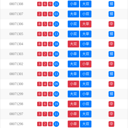
08071308
6
6
9
21
小单
大双
错
08071307
2
1
0
03
大单
小双
错
08071306
8
5
8
21
小双
大单
中
08071305
0
5
8
13
小双
大单
错
08071304
8
8
2
18
大双
小单
中
08071303
0
2
8
10
小单
大双
错
08071302
3
2
0
05
大双
小单
中
08071301
0
6
7
13
大单
小双
错
08071300
5
4
0
09
小单
大双
中
08071299
0
0
2
02
大双
小单
错
08071298
7
6
6
19
大单
小双
中
08071297
3
7
1
11
小单
大双
中
08071296
1
2
8
11
小单
大双
中