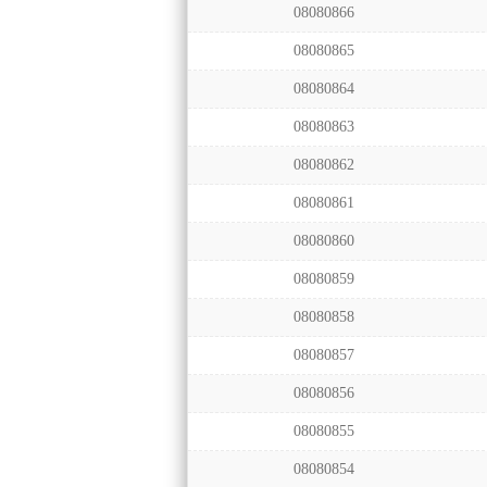
08080866
08080865
08080864
08080863
08080862
08080861
08080860
08080859
08080858
08080857
08080856
08080855
08080854