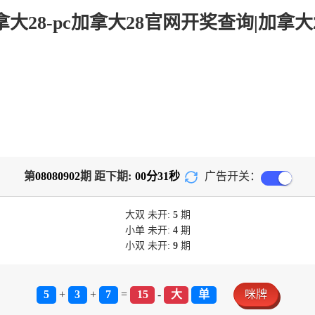
第
08080902
期 距下期:
00
分
31
秒
广告开关：
大双
未开:
5
期
小单
未开:
4
期
小双
未开:
9
期
5
+
3
+
7
=
15
-
大
单
咪牌