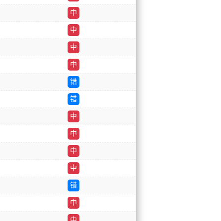
中
中
中
中
错
错
中
中
中
中
错
中
中