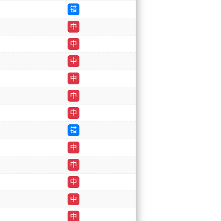
错
中
中
中
中
中
中
错
中
中
中
中
中