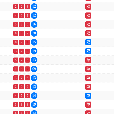
12
双
2
2
8
12
双
4
7
1
16
双
3
8
5
20
双
8
5
7
15
双
0
7
8
19
双
3
7
9
13
单
5
2
6
09
单
1
8
0
13
单
3
7
3
13
单
2
9
2
14
单
4
5
5
19
单
3
8
8
24
双
8
8
8