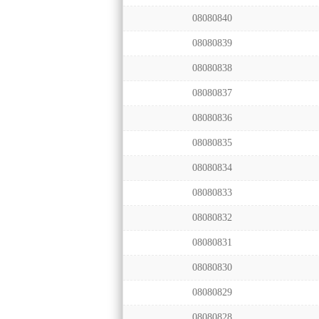
08080840
08080839
08080838
08080837
08080836
08080835
08080834
08080833
08080832
08080831
08080830
08080829
08080828