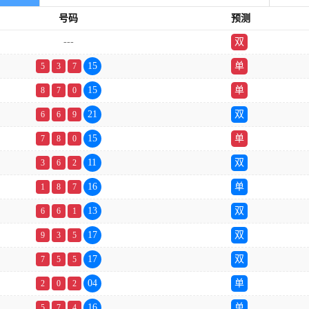
号码
预测
---
双
15
单
5
3
7
15
单
8
7
0
21
双
6
6
9
15
单
7
8
0
11
双
3
6
2
16
单
1
8
7
13
双
6
6
1
17
双
9
3
5
17
双
7
5
5
04
单
2
0
2
16
单
5
7
4