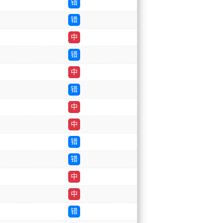
错
错
中
错
中
错
中
中
错
错
中
中
错