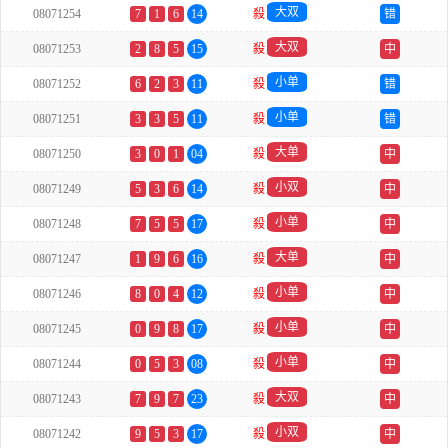
大双
08071254
7
1
6
14
殺
错
大双
08071253
2
8
5
15
殺
中
小单
08071252
6
2
3
11
殺
错
小单
08071251
3
3
5
11
殺
错
大单
08071250
3
0
1
04
殺
中
小双
08071249
5
3
6
14
殺
中
小单
08071248
7
5
5
17
殺
中
大单
08071247
1
9
6
16
殺
中
小单
08071246
8
0
4
12
殺
中
小单
08071245
0
9
8
17
殺
中
小单
08071244
0
5
3
08
殺
中
大双
08071243
7
9
7
23
殺
中
小双
08071242
9
5
3
17
殺
中