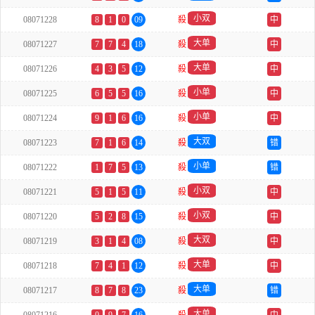
小双
08071228
8
1
0
09
殺
中
大单
08071227
7
7
4
18
殺
中
大单
08071226
4
3
5
12
殺
中
小单
08071225
6
5
5
16
殺
中
小单
08071224
9
1
6
16
殺
中
大双
08071223
7
1
6
14
殺
错
小单
08071222
1
7
5
13
殺
错
小双
08071221
5
1
5
11
殺
中
小双
08071220
5
2
8
15
殺
中
大双
08071219
3
1
4
08
殺
中
大单
08071218
7
4
1
12
殺
中
大单
08071217
8
7
8
23
殺
错
大单