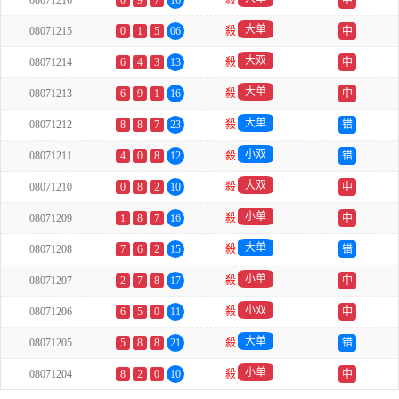
08071216
0
9
7
16
殺
中
大单
08071215
0
1
5
06
殺
中
大双
08071214
6
4
3
13
殺
中
大单
08071213
6
9
1
16
殺
中
大单
08071212
8
8
7
23
殺
错
小双
08071211
4
0
8
12
殺
错
大双
08071210
0
8
2
10
殺
中
小单
08071209
1
8
7
16
殺
中
大单
08071208
7
6
2
15
殺
错
小单
08071207
2
7
8
17
殺
中
小双
08071206
6
5
0
11
殺
中
大单
08071205
5
8
8
21
殺
错
小单
08071204
8
2
0
10
殺
中