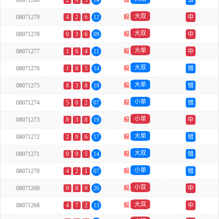
08071280
2
9
3
14
殺
错
大双
08071279
4
2
6
12
殺
中
大双
08071278
0
3
6
09
殺
中
大单
08071277
1
6
4
11
殺
中
大双
08071276
1
8
5
14
殺
错
大单
08071275
8
3
8
19
殺
错
小单
08071274
5
0
2
07
殺
错
小单
08071273
8
3
8
19
殺
中
大单
08071272
2
9
6
17
殺
错
大双
08071271
0
9
5
14
殺
错
小单
08071270
4
2
1
07
殺
错
小双
08071269
9
8
9
26
殺
中
大双
08071268
4
7
2
13
殺
中