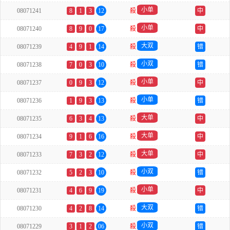
小单
08071241
8
1
3
12
殺
中
小单
08071240
8
9
0
17
殺
中
大双
08071239
4
9
1
14
殺
错
小双
08071238
7
0
3
10
殺
错
小单
08071237
0
9
3
12
殺
中
小单
08071236
1
9
3
13
殺
错
大单
08071235
6
3
4
13
殺
中
大单
08071234
9
1
6
16
殺
中
大单
08071233
7
3
2
12
殺
中
小双
08071232
5
2
3
10
殺
错
小单
08071231
4
6
9
19
殺
中
大双
08071230
4
2
8
14
殺
错
小双
08071229
3
1
2
06
殺
错