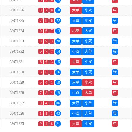
08071337
8
7
8
23
大单
小双
中
08071336
8
2
9
19
大单
小双
中
08071335
7
9
6
22
大单
小双
错
08071334
0
6
7
13
小单
大双
中
08071333
8
9
3
20
大单
小双
错
08071332
0
7
7
14
小双
大单
错
08071331
6
6
3
15
大单
小双
中
08071330
3
6
7
16
大单
小双
错
08071329
5
4
1
10
大单
小双
中
08071328
7
8
4
19
小双
大单
中
08071327
0
4
2
06
大双
小单
错
08071326
1
1
1
03
小双
大单
错
08071325
9
4
8
21
大单
小双
中